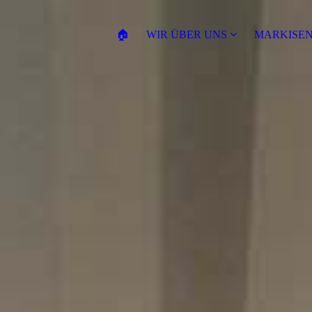
🏠
WIR ÜBER UNS
MARKISE