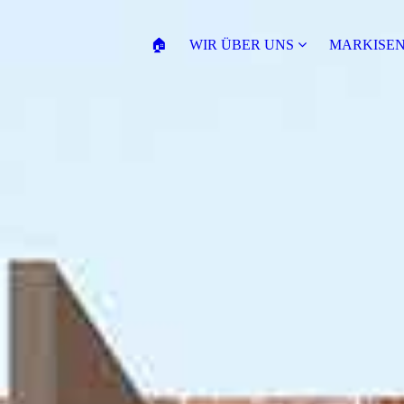
🏠
WIR ÜBER UNS
MARKISE