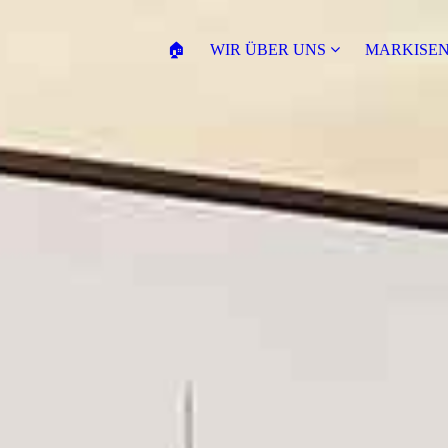
🏠
WIR ÜBER UNS
MARKISE